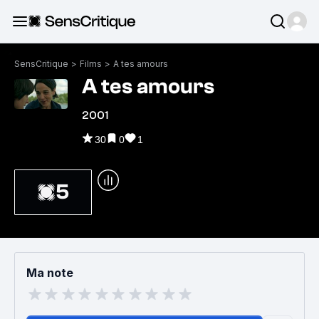
SensCritique
>
Films
>
A tes amours
A tes amours
2001
30
0
1
5
Ma note