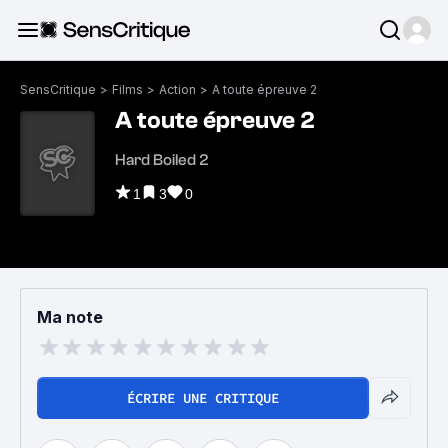
SensCritique
>
Films
>
Action
>
A toute épreuve 2
A toute épreuve 2
Hard Boiled 2
1
3
0
Ma note
ÉCRIRE UNE CRITIQUE