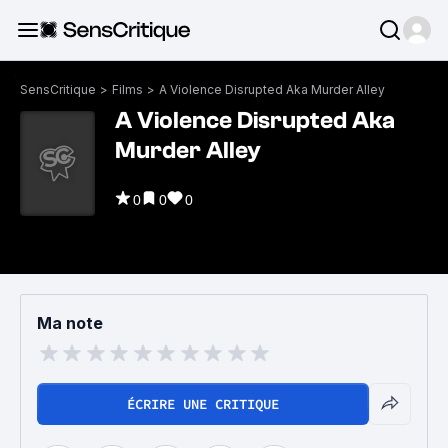
SensCritique
>
Films
>
A Violence Disrupted Aka Murder Alley
A Violence Disrupted Aka
Murder Alley
0
0
0
Ma note
ÉCRIRE UNE CRITIQUE