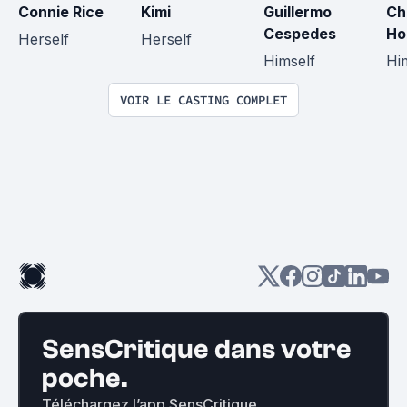
Connie Rice
Kimi
Guillermo 
Cha
Cespedes
Ho
Herself
Herself
Himself
Hi
VOIR LE CASTING COMPLET
SensCritique dans votre
poche.
Téléchargez l’app SensCritique.