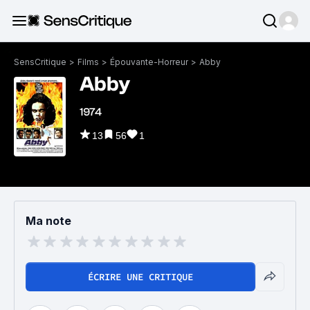
SensCritique
>
Films
>
Épouvante-Horreur
>
Abby
Abby
1974
13
56
1
Ma note
ÉCRIRE UNE CRITIQUE