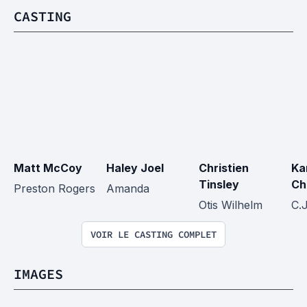
CASTING
Matt McCoy
Haley Joel
Christien 
Ka
Tinsley
Ch
Preston Rogers
Amanda
Otis Wilhelm
C.J
VOIR LE CASTING COMPLET
IMAGES