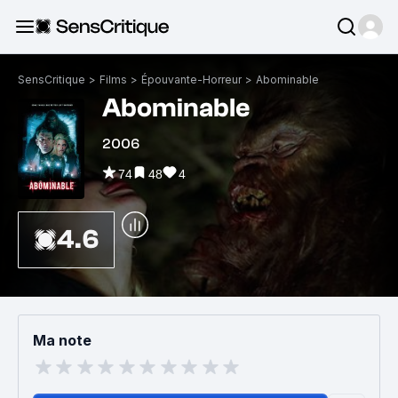
SensCritique
>
Films
>
Épouvante-Horreur
>
Abominable
Abominable
2006
74
48
4
4.6
Ma note