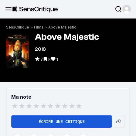
SensCritique
>
Films
>
Above Majestic
Above Majestic
2018
7
8
1
Ma note
ÉCRIRE UNE CRITIQUE