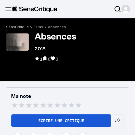
SensCritique
>
Films
>
Absences
Absences
2018
1
0
0
Ma note
ÉCRIRE UNE CRITIQUE