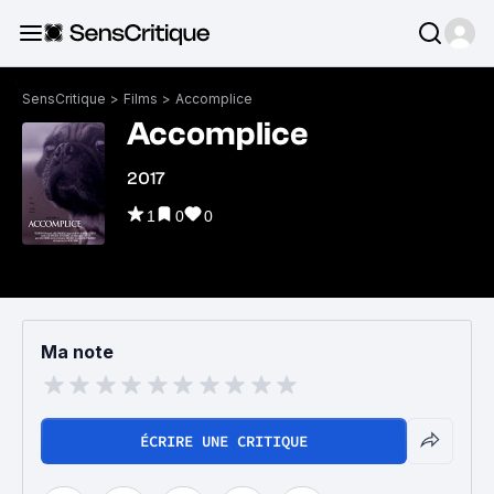
SensCritique
>
Films
>
Accomplice
Accomplice
2017
1
0
0
Ma note
ÉCRIRE UNE CRITIQUE