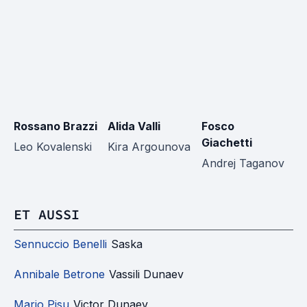
Rossano Brazzi
Alida Valli
Fosco
Em
Giachetti
Leo Kovalenski
Kira Argounova
Pa
Andrej Taganov
ET AUSSI
Sennuccio Benelli
Saska
Annibale Betrone
Vassili Dunaev
Mario Pisu
Victor Dunaev