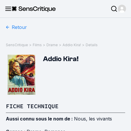
Retour
SensCritique
>
Films
>
Drame
>
Addio Kira!
>
Details
Addio Kira!
FICHE TECHNIQUE
Aussi connu sous le nom de :
Nous, les vivants