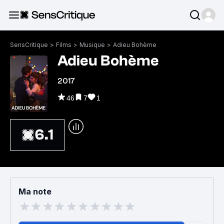
SensCritique
>
Films
>
Musique
>
Adieu Bohème
Adieu Bohème
2017
46
7
1
6.1
Ma note