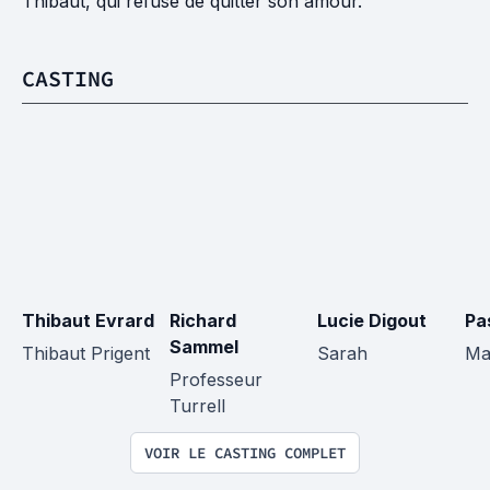
Thibaut, qui refuse de quitter son amour.
CASTING
Thibaut Evrard
Richard 
Lucie Digout
Pa
Sammel
Thibaut Prigent
Sarah
Ma
Professeur 
Turrell
VOIR LE CASTING COMPLET