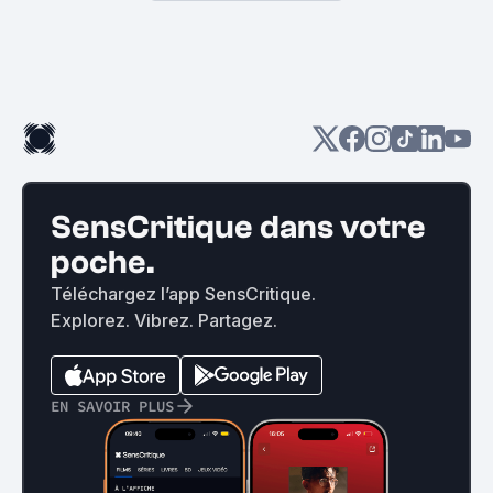
SensCritique dans votre
poche.
Téléchargez l’app SensCritique.
Explorez. Vibrez. Partagez.
EN SAVOIR PLUS