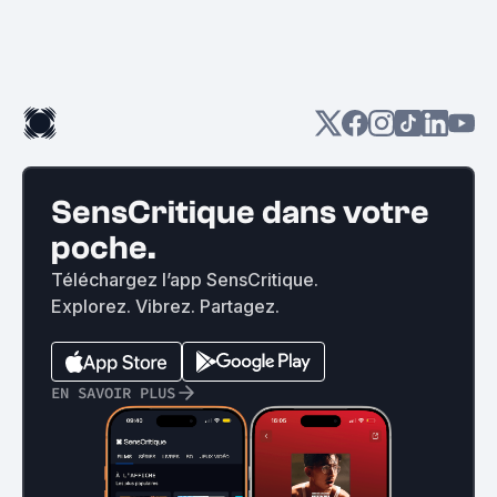
SensCritique dans votre
poche.
Téléchargez l’app SensCritique.
Explorez. Vibrez. Partagez.
EN SAVOIR PLUS