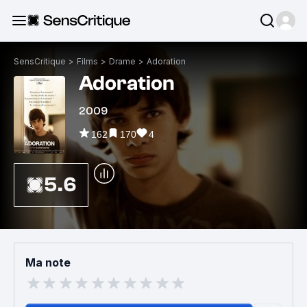
SensCritique
>
Films
>
Drame
>
Adoration
Adoration
2009
162
170
4
5.6
Ma note