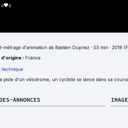
0
0
t-métrage d'animation
de
Bastien Dupriez
· 03 min
· 2018 (
 d'origine :
France
e technique
a piste d'un vélodrome, un cycliste se lance dans sa cours
DES-ANNONCES
IMAGE