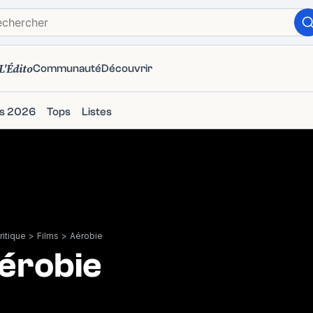
L'Édito
Communauté
Découvrir
ms 2026
Tops
Listes
itique
>
Films
>
Aérobie
érobie