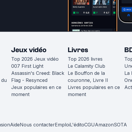
Jeux vidéo
Livres
B
Top 2026 Jeux vidéo
Top 2026 livres
To
007 First Light
Le Calamity Club
Une
Assassin's Creed: Black
Le Bouffon de la
La 
 du
Flag - Resynced
couronne, Livre II
One
Jeux populaires en ce
Livres populaires en ce
Act
moment
moment
nsion
Aide
Nous contacter
Emploi
L'édito
CGU
Amazon
SOTA