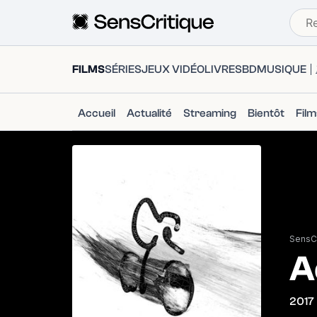
FILMS
SÉRIES
JEUX VIDÉO
LIVRES
BD
MUSIQUE
Accueil
Actualité
Streaming
Bientôt
Fil
SensCr
A
2017