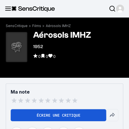
SensCritique
>
Films
>
Aérosols IMHZ
Aérosols IMHZ
1952
0
0
0
Ma note
ÉCRIRE UNE CRITIQUE