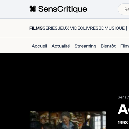
FILMS
SÉRIES
JEUX VIDÉO
LIVRES
BD
MUSIQUE
Accueil
Actualité
Streaming
Bientôt
Fil
SensCr
A
1998