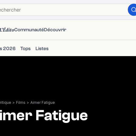
L'Édito
Communauté
Découvrir
ms 2026
Tops
Listes
itique
>
Films
>
Aimer Fatigue
imer Fatigue