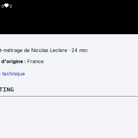
0
0
t-métrage
de
Nicolas Leclere
· 24 min
 d'origine :
France
e technique
TING