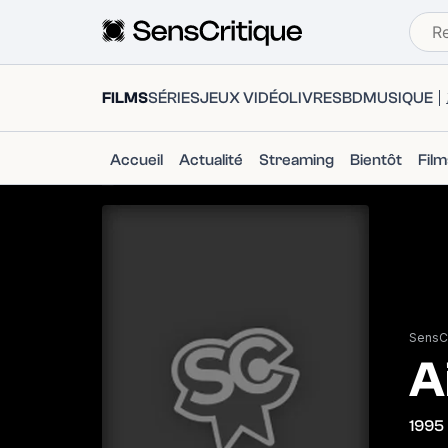
FILMS
SÉRIES
JEUX VIDÉO
LIVRES
BD
MUSIQUE
Accueil
Actualité
Streaming
Bientôt
Fil
SensCr
A
1995