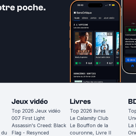
otre poche.
Jeux vidéo
Livres
B
Top 2026 Jeux vidéo
Top 2026 livres
To
007 First Light
Le Calamity Club
Une
Assassin's Creed: Black
Le Bouffon de la
La 
 du
Flag - Resynced
couronne, Livre II
One