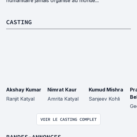
humanitaire jamais organisé au monde...
CASTING
Akshay Kumar
Nimrat Kaur
Kumud Mishra
Pr
Be
Ranjit Katyal
Amrita Katyal
Sanjeev Kohli
Ge
VOIR LE CASTING COMPLET
BANDES-ANNONCES