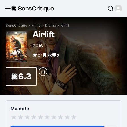
SensCritique
>
Films
>
Drame
>
Airlift
Airlift
2016
37
33
2
6.3
Ma note