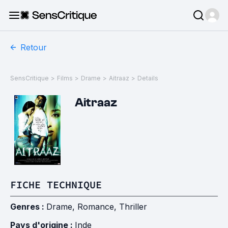
Retour
SensCritique
>
Films
>
Drame
>
Aitraaz
>
Details
Aitraaz
FICHE TECHNIQUE
Genres :
Drame
,
Romance
,
Thriller
Pays d'origine :
Inde