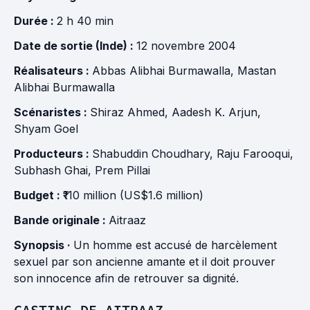
Durée :
2 h 40 min
Date de sortie (Inde) :
12 novembre 2004
Réalisateurs :
Abbas Alibhai Burmawalla
,
Mastan
Alibhai Burmawalla
Scénaristes :
Shiraz Ahmed
,
Aadesh K. Arjun
,
Shyam Goel
Producteurs :
Shabuddin Choudhary
,
Raju Farooqui
,
Subhash Ghai
,
Prem Pillai
Budget :
₹110 million (US$1.6 million)
Bande originale :
Aitraaz
Synopsis ·
Un homme est accusé de harcèlement
sexuel par son ancienne amante et il doit prouver
son innocence afin de retrouver sa dignité.
CASTING DE AITRAAZ