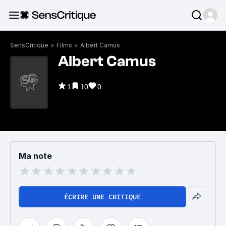
SensCritique
>
Films
>
Albert Camus
Albert Camus
1
10
0
Ma note
ÉCRIRE UNE CRITIQUE