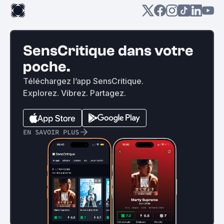
SensCritique dans votre
poche.
Téléchargez l’app SensCritique.
Explorez. Vibrez. Partagez.
EN SAVOIR PLUS