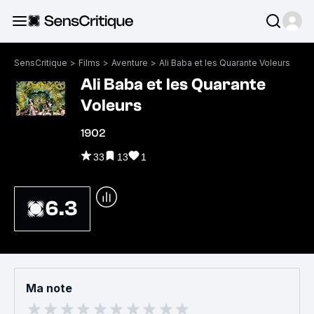
SensCritique
>
Films
>
Aventure
>
Ali Baba et les Quarante Voleurs
Ali Baba et les Quarante
Voleurs
1902
33
13
1
6.3
Ma note