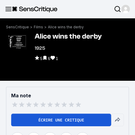
SensCritique
>
Films
>
Alice wins the derby
Alice wins the derby
1925
5
6
1
Ma note
ÉCRIRE UNE CRITIQUE