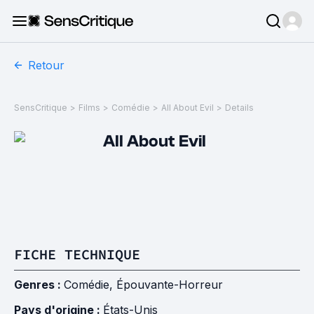
Retour
SensCritique
>
Films
>
Comédie
>
All About Evil
>
Details
All About Evil
FICHE TECHNIQUE
Genres :
Comédie
,
Épouvante-Horreur
Pays d'origine :
États-Unis