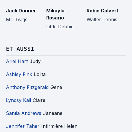
Jack Donner
Mikayla
Robin Calvert
Ju
Rosario
B
Mr. Twigs
Walter Tennis
Little Debbie
T
ET AUSSI
Ariel Hart
Judy
Ashley Fink
Lolita
Anthony Fitzgerald
Gene
Lyndsy Kail
Claire
Santia Andrews
Janeane
Jennifer Taher
Infirmière Helen