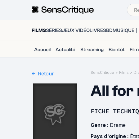
FILMS
SÉRIES
JEUX VIDÉO
LIVRES
BD
MUSIQUE
Accueil
Actualité
Streaming
Bientôt
Fil
SensCritique
>
Films
>
Dr
Retour
All for
FICHE TECHNIQ
Genre :
Drame
Pays d'origine :
Éta