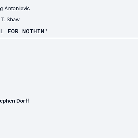
g Antonijevic
 T. Shaw
L FOR NOTHIN'
ephen Dorff