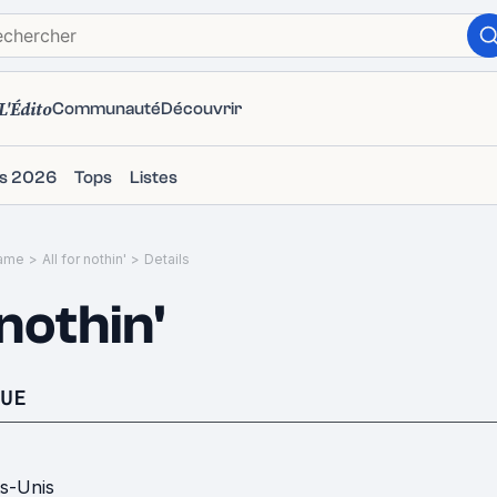
L'Édito
Communauté
Découvrir
ms 2026
Tops
Listes
ame
>
All for nothin'
>
Details
 nothin'
UE
ts-Unis