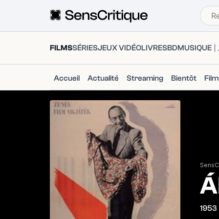
FILMS
SÉRIES
JEUX VIDÉO
LIVRES
BD
MUSIQUE
Accueil
Actualité
Streaming
Bientôt
Fil
SensCr
Á
1953