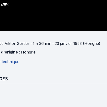
0
0
de
Viktor Gertler
· 1 h 36 min
· 23 janvier 1953 (Hongrie)
 d'origine :
Hongrie
e technique
GES