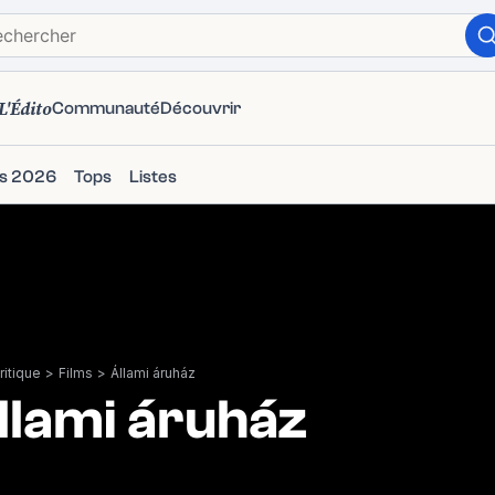
L'Édito
Communauté
Découvrir
ms 2026
Tops
Listes
itique
>
Films
>
Állami áruház
llami áruház