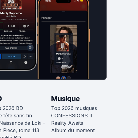
D
Musique
p 2026 BD
Top 2026 musiques
 fête sans fin
CONFESSIONS II
Naissance de Loki -
Reality Awaits
 Piece, tome 113
Album du moment
ualité BD