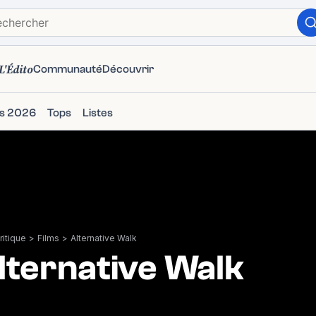
L'Édito
Communauté
Découvrir
ms 2026
Tops
Listes
itique
>
Films
>
Alternative Walk
lternative Walk