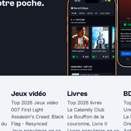
otre poche.
Jeux vidéo
Livres
B
Top 2026 Jeux vidéo
Top 2026 livres
To
007 First Light
Le Calamity Club
Une
Assassin's Creed: Black
Le Bouffon de la
La 
 du
Flag - Resynced
couronne, Livre II
One
Jeux populaires en ce
Livres populaires en ce
Act