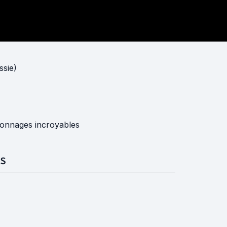
ssie)
sonnages incroyables
S