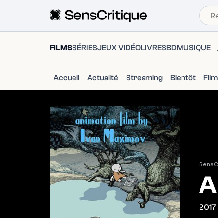
FILMS
SÉRIES
JEUX VIDÉO
LIVRES
BD
MUSIQUE
Accueil
Actualité
Streaming
Bientôt
Fil
SensCr
A
2017