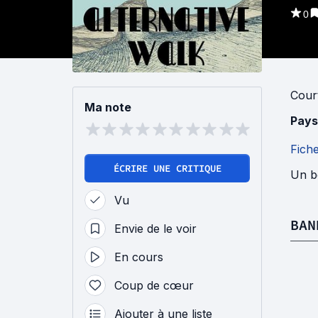
0
Cour
Ma note
Pays
Fich
ÉCRIRE UNE CRITIQUE
Un b
Vu
BAN
Envie de le voir
En cours
Coup de cœur
Ajouter à une liste