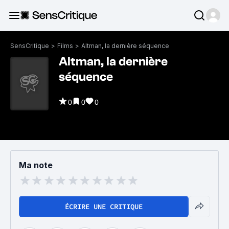
SensCritique
>
Films
>
Altman, la dernière séquence
Altman, la dernière
séquence
0
0
0
Ma note
ÉCRIRE UNE CRITIQUE