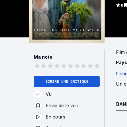
5
Film
Ma note
Pays
Fich
ÉCRIRE UNE CRITIQUE
Un co
Vu
BAN
Envie de le voir
En cours