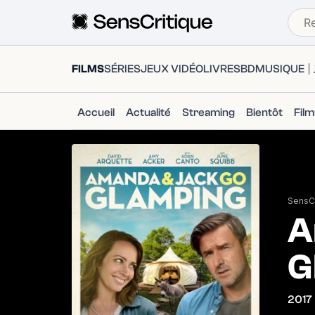
FILMS
SÉRIES
JEUX VIDÉO
LIVRES
BD
MUSIQUE
Accueil
Actualité
Streaming
Bientôt
Fil
SensCr
A
G
2017