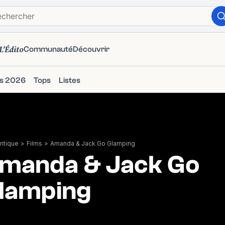
L'Édito
Communauté
Découvrir
ms 2026
Tops
Listes
itique
>
Films
>
Amanda & Jack Go Glamping
manda & Jack Go
lamping