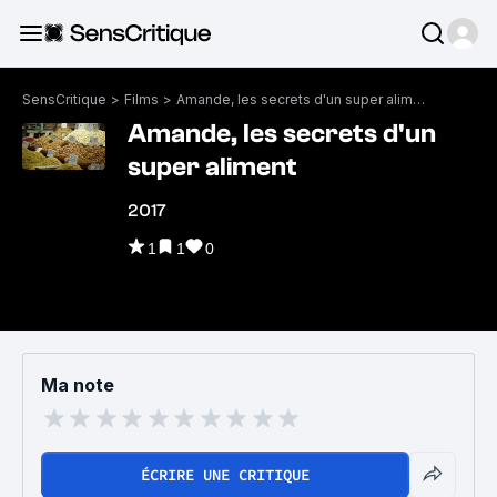
SensCritique
>
Films
>
Amande, les secrets d'un super aliment
Amande, les secrets d'un
super aliment
2017
1
1
0
Ma note
ÉCRIRE UNE CRITIQUE