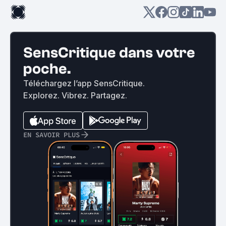
SensCritique dans votre
poche.
Téléchargez l’app SensCritique.
Explorez. Vibrez. Partagez.
EN SAVOIR PLUS