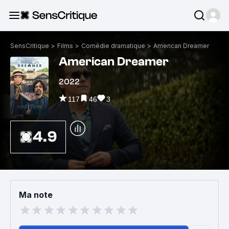
SensCritique
>
Films
>
Comédie dramatique
>
American Dreamer
American Dreamer
2022
117
46
3
4.9
Ma note