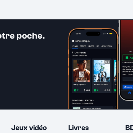
otre poche.
Jeux vidéo
Livres
B