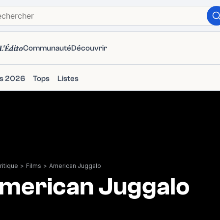
L'Édito
Communauté
Découvrir
ms 2026
Tops
Listes
itique
>
Films
>
American Juggalo
merican Juggalo