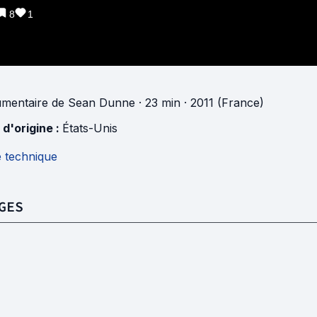
8
1
mentaire
de
Sean Dunne
· 23 min
· 2011 (France)
 d'origine :
États-Unis
e technique
GES