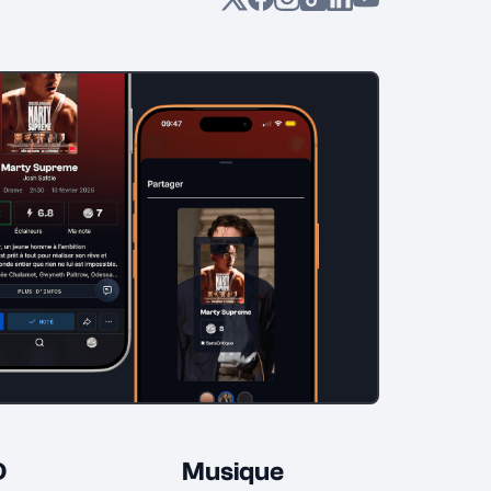
D
Musique