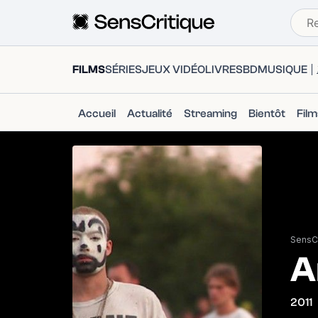
FILMS
SÉRIES
JEUX VIDÉO
LIVRES
BD
MUSIQUE
Accueil
Actualité
Streaming
Bientôt
Fil
SensCr
A
2011