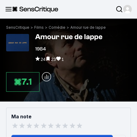
SensCritique
>
Films
>
Comédie
>
Amour rue de lappe
Amour rue de lappe
1984
24
23
1
7.1
Ma note