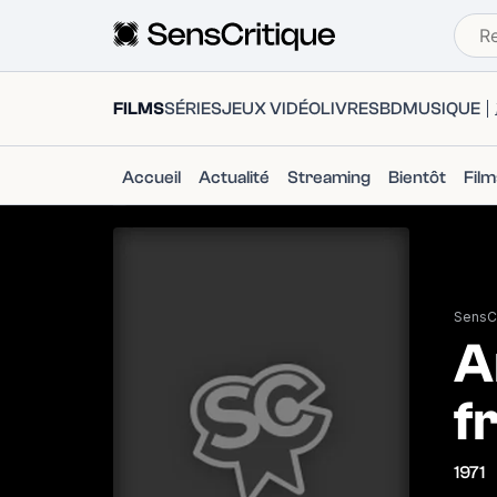
FILMS
SÉRIES
JEUX VIDÉO
LIVRES
BD
MUSIQUE
Accueil
Actualité
Streaming
Bientôt
Fil
SensCr
A
f
1971