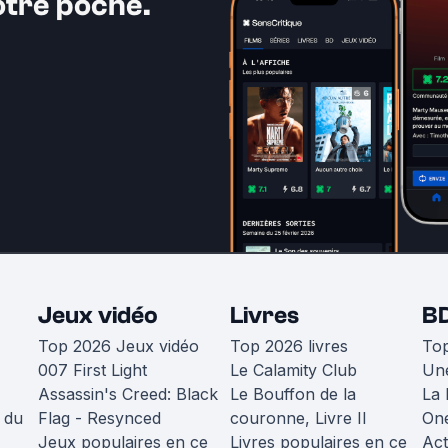
otre poche.
Jeux vidéo
Livres
B
Top 2026 Jeux vidéo
Top 2026 livres
To
007 First Light
Le Calamity Club
Une
Assassin's Creed: Black
Le Bouffon de la
La 
 du
Flag - Resynced
couronne, Livre II
One
Jeux populaires en ce
Livres populaires en ce
Act