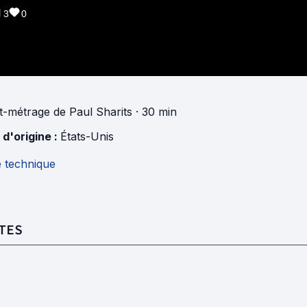
3
0
t-métrage
de
Paul Sharits
· 30 min
 d'origine :
États-Unis
e technique
TES