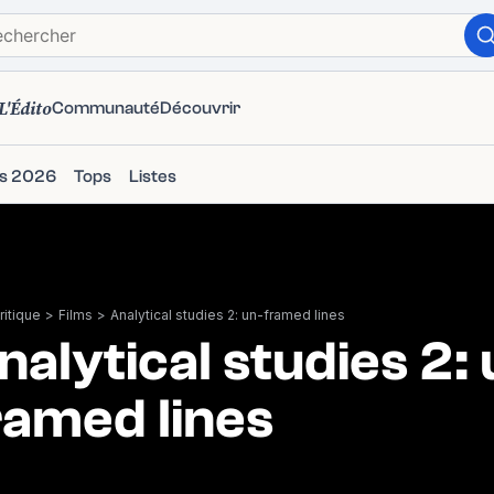
L'Édito
Communauté
Découvrir
ms 2026
Tops
Listes
itique
>
Films
>
Analytical studies 2: un-framed lines
nalytical studies 2: 
ramed lines