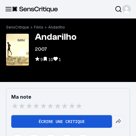
SensCritique
>
Films
>
Andarilho
Andarilho
2007
9
10
1
Ma note
ÉCRIRE UNE CRITIQUE