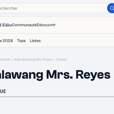
L'Édito
Communauté
Découvrir
ms 2026
Tops
Listes
médie
>
Ang dalawang Mrs. Reyes
>
Details
lawang Mrs. Reyes
UE