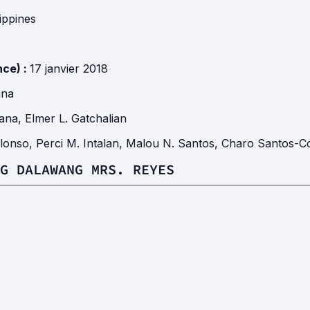
lippines
nce) :
17 janvier 2018
ana
ana
,
Elmer L. Gatchalian
Alonso
,
Perci M. Intalan
,
Malou N. Santos
,
Charo Santos-C
G DALAWANG MRS. REYES