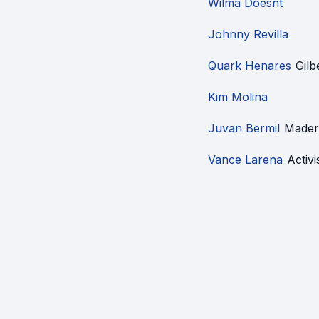
Wilma Doesnt
Johnny Revilla
Quark Henares
Gilb
Kim Molina
Juvan Bermil
Made
Vance Larena
Activi