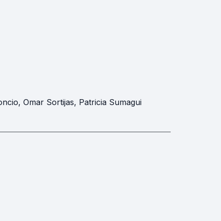
oncio
,
Omar Sortijas
,
Patricia Sumagui