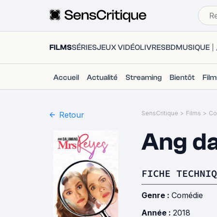
FILMS
SÉRIES
JEUX VIDÉO
LIVRES
BD
MUSIQUE
Accueil
Actualité
Streaming
Bientôt
Fil
SensCritique
>
Films
>
Co
Retour
Ang da
FICHE TECHNIQ
Genre :
Comédie
Année :
2018