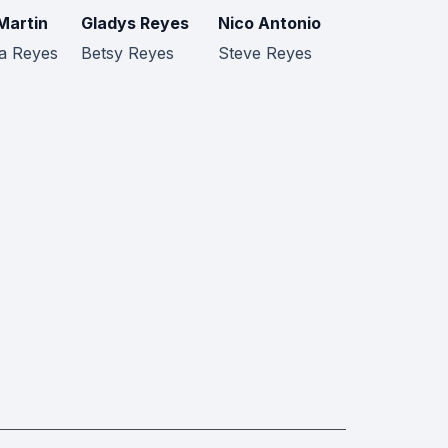
Martin
Gladys Reyes
Nico Antonio
a Reyes
Betsy Reyes
Steve Reyes