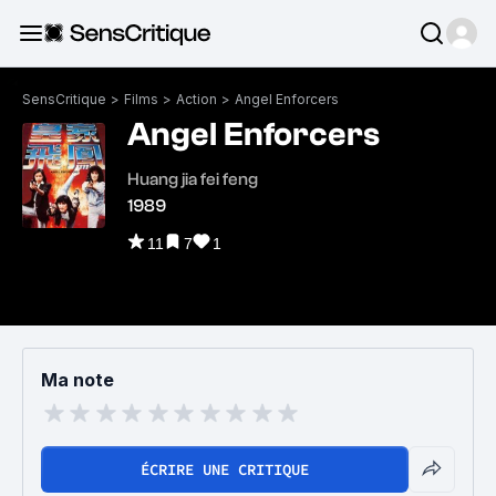
SensCritique
>
Films
>
Action
>
Angel Enforcers
Angel Enforcers
Huang jia fei feng
1989
11
7
1
Ma note
ÉCRIRE UNE CRITIQUE