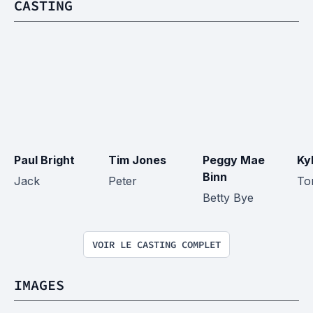
CASTING
Paul Bright
Tim Jones
Peggy Mae 
Ky
Binn
Jack
Peter
To
Betty Bye
VOIR LE CASTING COMPLET
IMAGES