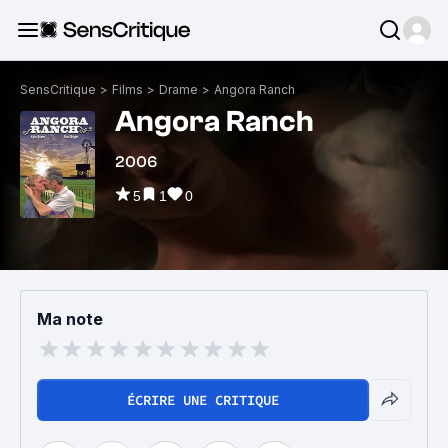
SensCritique
>
Films
>
Drame
>
Angora Ranch
Angora Ranch
2006
5
1
0
Ma note
ÉCRIRE UNE CRITIQUE