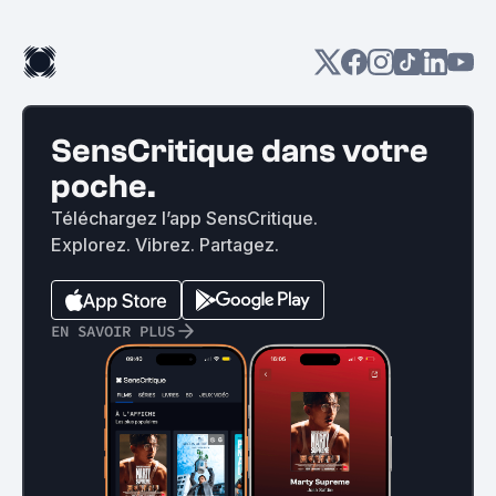
SensCritique dans votre
poche.
Téléchargez l’app SensCritique.
Explorez. Vibrez. Partagez.
EN SAVOIR PLUS