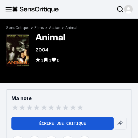
SensCritique
>
Films
>
Action
>
Animal
Animal
2004
1
1
0
Ma note
ÉCRIRE UNE CRITIQUE