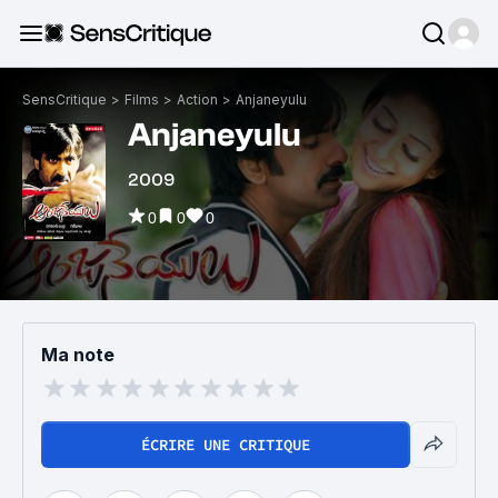
SensCritique
>
Films
>
Action
>
Anjaneyulu
Anjaneyulu
2009
0
0
0
Ma note
ÉCRIRE UNE CRITIQUE