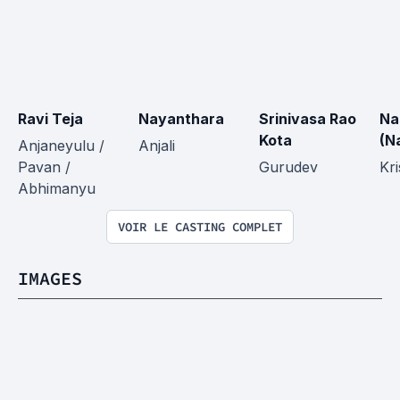
Ravi Teja
Nayanthara
Srinivasa Rao 
Na
Kota
(N
Anjaneyulu / 
Anjali
Pavan / 
Gurudev
Kr
Abhimanyu
VOIR LE CASTING COMPLET
IMAGES