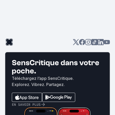
SensCritique dans votre
poche.
Téléchargez l’app SensCritique.
Explorez. Vibrez. Partagez.
EN SAVOIR PLUS