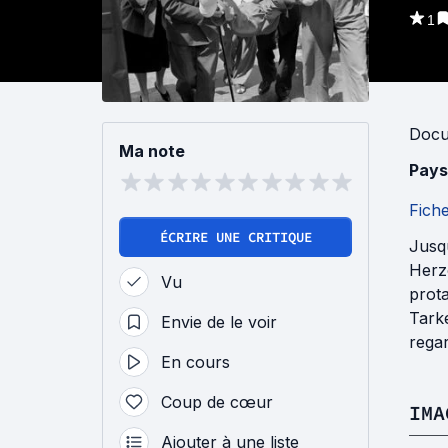
1
Docu
Ma note
Pays
Fich
ÉCRIRE UNE CRITIQUE
Jusqu
Herzo
Vu
prot
Tarke
Envie de le voir
regar
En cours
Coup de cœur
IMA
Ajouter à une liste