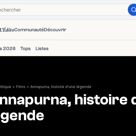
L'Édito
Communauté
Découvrir
ms 2026
Tops
Listes
itique
>
Films
>
Annapurna, histoire d'une légende
nnapurna, histoire 
égende