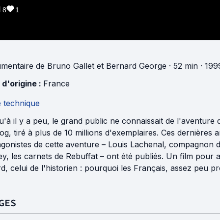
8
1
mentaire
de
Bruno Gallet
et
Bernard George
· 52 min
· 199
 d'origine :
France
e technique
'à il y a peu, le grand public ne connaissait de l'aventure
g, tiré à plus de 10 millions d'exemplaires. Ces dernières
agonistes de cette aventure – Louis Lachenal, compagnon d
y, les carnets de Rebuffat – ont été publiés. Un film pou
d, celui de l'historien : pourquoi les Français, assez peu p
GES