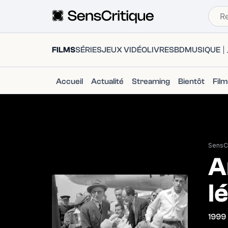
FILMS
SÉRIES
JEUX VIDÉO
LIVRES
BD
MUSIQUE
Accueil
Actualité
Streaming
Bientôt
Fil
SensCr
A
l
1999