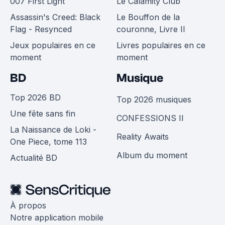
007 First Light
Le Calamity Club
Assassin's Creed: Black
Le Bouffon de la
Flag - Resynced
couronne, Livre II
Jeux populaires en ce
Livres populaires en ce
moment
moment
BD
Musique
Top 2026 BD
Top 2026 musiques
Une fête sans fin
CONFESSIONS II
La Naissance de Loki -
Reality Awaits
One Piece, tome 113
Album du moment
Actualité BD
À propos
Notre application mobile