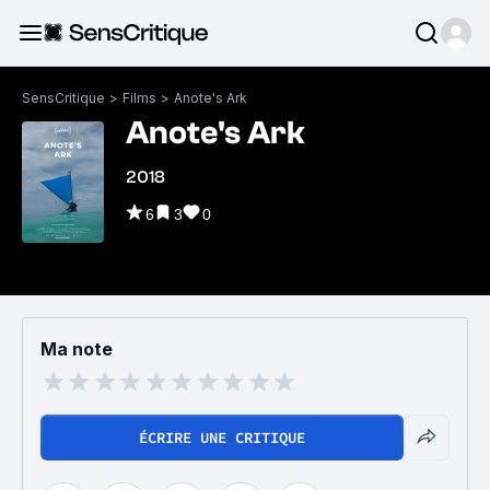
SensCritique
>
Films
>
Anote's Ark
Anote's Ark
2018
6
3
0
Ma note
ÉCRIRE UNE CRITIQUE