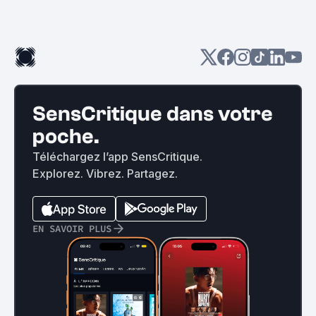
SensCritique dans votre
poche.
Téléchargez l’app SensCritique.
Explorez. Vibrez. Partagez.
EN SAVOIR PLUS