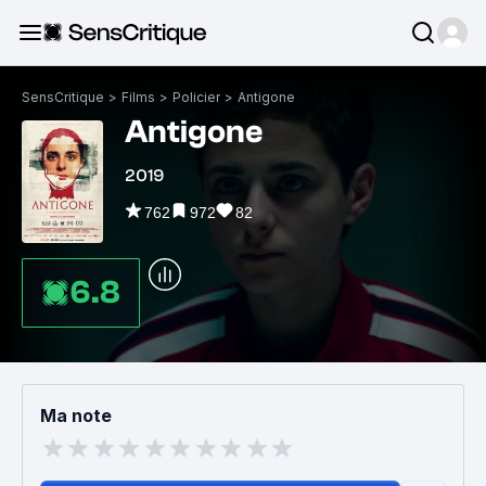
SensCritique
>
Films
>
Policier
>
Antigone
Antigone
2019
762
972
82
6.8
Ma note