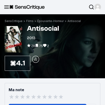
SensCritique
>
Films
>
Épouvante-Horreur
>
Antisocial
Antisocial
2013
78
75
2
4.1
Ma note