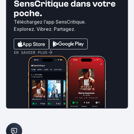
SensCritique dans votre
poche.
Téléchargez l’app SensCritique.
Explorez. Vibrez. Partagez.
EN SAVOIR PLUS