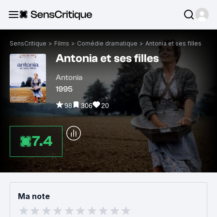
SensCritique
>
Films
>
Comédie dramatique
>
Antonia et ses filles
Antonia et ses filles
Antonia
1995
98
306
20
7.4
Ma note