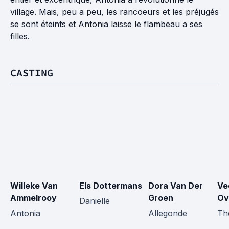
village. Mais, peu a peu, les rancoeurs et les préjugés
se sont éteints et Antonia laisse le flambeau a ses
filles.
CASTING
Willeke Van 
Els Dottermans
Dora Van Der 
Ve
Ammelrooy
Groen
Ov
Danielle
Antonia
Allegonde
Th