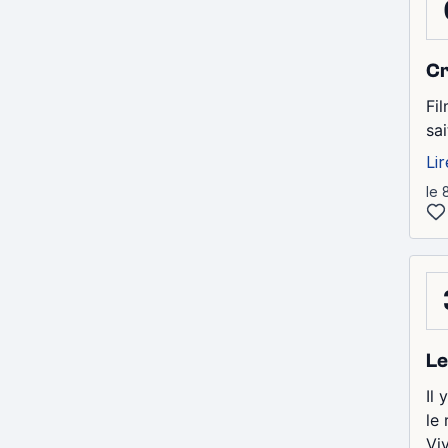
Cr
Fi
sa
Lir
le 
Le
Il 
le
Viv