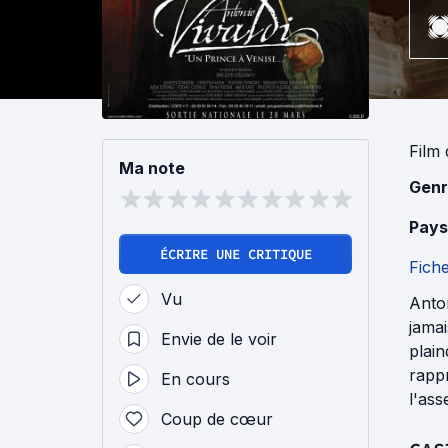
Film
Ma note
Genr
Pays
ÉCRIRE UNE CRITIQUE
Fich
Vu
Anton
jamai
Envie de le voir
plain
rappr
En cours
l'ass
Coup de cœur