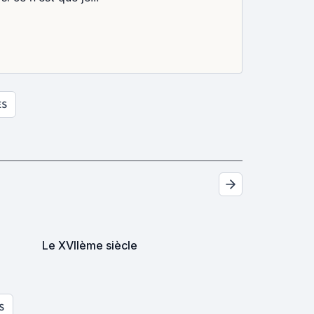
ES
Le XVIIème siècle
S