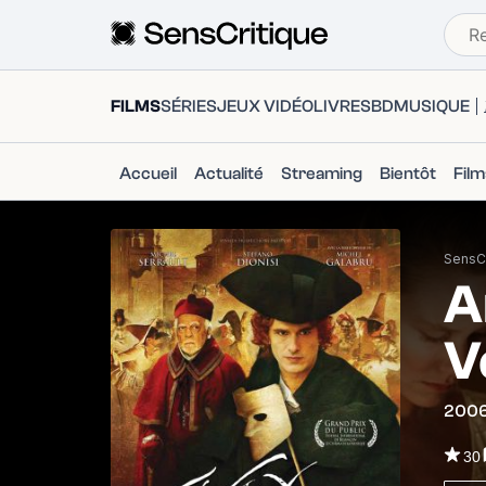
FILMS
SÉRIES
JEUX VIDÉO
LIVRES
BD
MUSIQUE
Accueil
Actualité
Streaming
Bientôt
Fil
SensCr
A
V
200
30