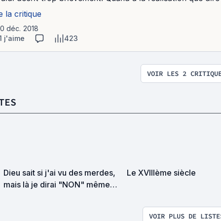
e la critique
10 déc. 2018
1 j'aime
423
VOIR LES 2 CRITIQU
TES
Dieu sait si j'ai vu des merdes,
Le XVIIIème siècle
mais là je dirai "NON" même
sous la torture
VOIR PLUS DE LISTE