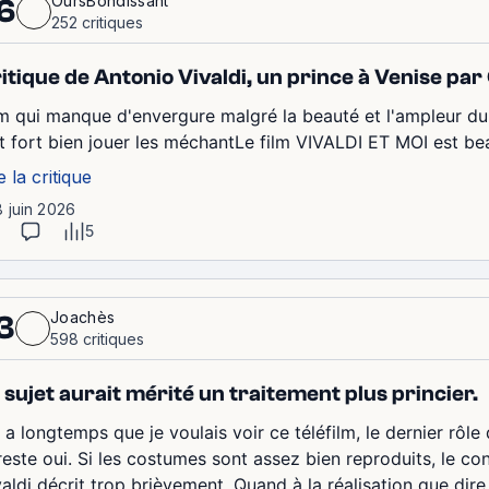
OursBondissant
6
252 critiques
itique de Antonio Vivaldi, un prince à Venise pa
lm qui manque d'envergure malgré la beauté et l'ampleur du 
it fort bien jouer les méchantLe film VIVALDI ET MOI est 
e la critique
8 juin 2026
5
Joachès
3
598 critiques
 sujet aurait mérité un traitement plus princier.
y a longtemps que je voulais voir ce téléfilm, le dernier rôle
 reste oui. Si les costumes sont assez bien reproduits, le c
aldi décrit trop brièvement. Quand à la réalisation que dire s