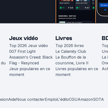
Jeux vidéo
Livres
B
Top 2026 Jeux vidéo
Top 2026 livres
To
007 First Light
Le Calamity Club
Une
Assassin's Creed: Black
Le Bouffon de la
La 
 du
Flag - Resynced
couronne, Livre II
One
Jeux populaires en ce
Livres populaires en ce
Act
moment
moment
nsion
Aide
Nous contacter
Emploi
L'édito
CGU
Amazon
SOTA