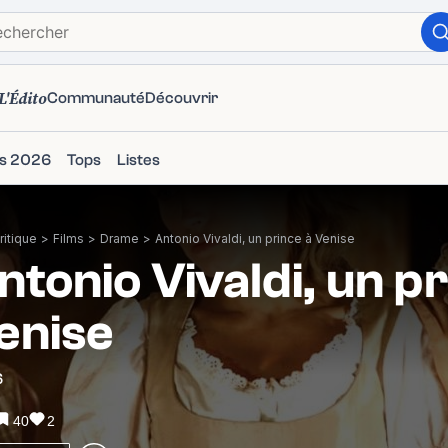
L'Édito
Communauté
Découvrir
ms 2026
Tops
Listes
itique
>
Films
>
Drame
>
Antonio Vivaldi, un prince à Venise
ntonio Vivaldi, un p
enise
6
40
2