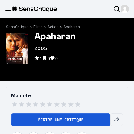
SensCritique
>
Films
>
Action
>
Apaharan
Apaharan
2005
1
0
0
Ma note
ÉCRIRE UNE CRITIQUE