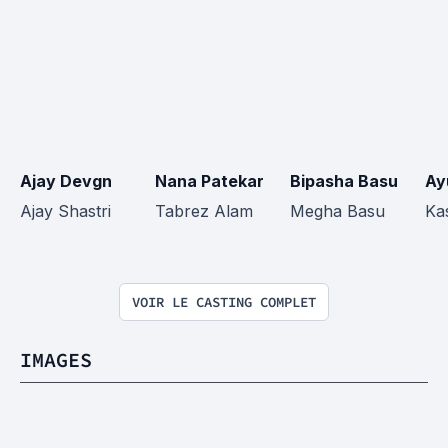
Ajay Devgn
Nana Patekar
Bipasha Basu
Ay
Ajay Shastri
Tabrez Alam
Megha Basu
Ka
VOIR LE CASTING COMPLET
IMAGES