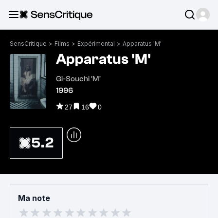
SensCritique
>
Films
>
Expérimental
>
Apparatus 'M'
Apparatus 'M'
Gi-Souchi 'M'
1996
27
16
0
5.2
Ma note