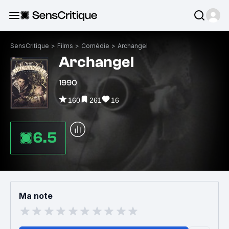
SensCritique
>
Films
>
Comédie
>
Archangel
Archangel
1990
160
261
16
6.5
Ma note