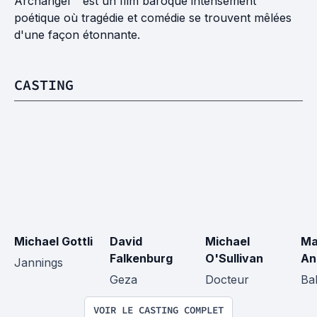
Archangel " est un film baroque intensément
poétique où tragédie et comédie se trouvent mêlées
d'une façon étonnante.
CASTING
Michael Gottli
David 
Michael 
Ma
Falkenburg
O'Sullivan
An
Jannings
Geza
Docteur
Ba
VOIR LE CASTING COMPLET