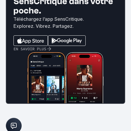
SensCritique dans votre
poche.
Téléchargez l’app SensCritique.
Explorez. Vibrez. Partagez.
EN SAVOIR PLUS