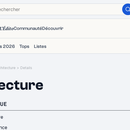
L'Édito
Communauté
Découvrir
ms 2026
Tops
Listes
chitecture
>
Details
ecture
UE
re
nce