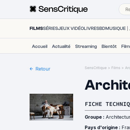
FILMS
SÉRIES
JEUX VIDÉO
LIVRES
BD
MUSIQUE
Accueil
Actualité
Streaming
Bientôt
Fil
SensCritique
>
Films
>
Ar
Retour
Archit
FICHE TECHNIQ
Groupe :
Architectu
Pays d'origine :
Fra