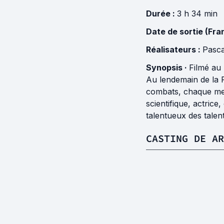
Durée :
3 h 34 min
Date de sortie (Fra
Réalisateurs :
Pasca
Synopsis ·
Filmé au
Au lendemain de la P
combats, chaque memb
scientifique, actric
talentueux des talen
CASTING DE A