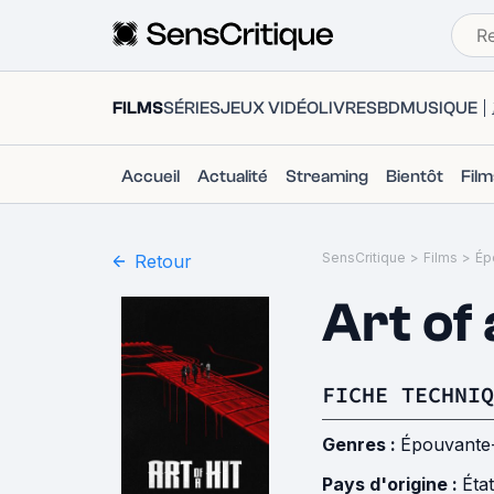
FILMS
SÉRIES
JEUX VIDÉO
LIVRES
BD
MUSIQUE
Accueil
Actualité
Streaming
Bientôt
Fil
SensCritique
>
Films
>
Ép
Retour
Art of 
FICHE TECHNIQ
Genres :
Épouvante
Pays d'origine :
Éta