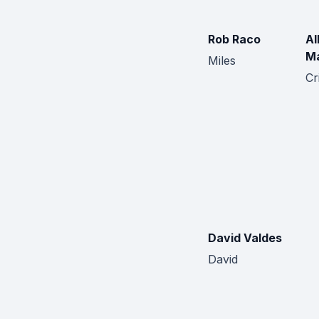
Rob Raco
Al
M
Miles
Cr
David Valdes
David