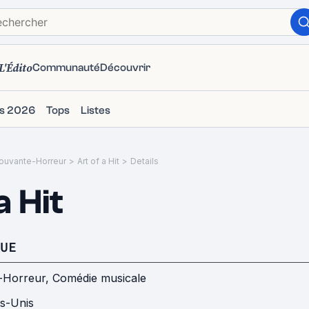
L'Édito
Communauté
Découvrir
ms 2026
Tops
Listes
ouvante-Horreur
>
Art of a Hit
>
Details
a Hit
UE
-Horreur
,
Comédie musicale
ts-Unis