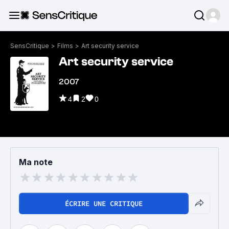
SensCritique
>
Films
>
Art security service
Art security service
2007
4
2
0
Ma note
ÉCRIRE UNE CRITIQUE