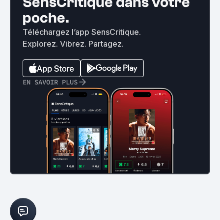
SensCritique dans votre
poche.
Téléchargez l’app SensCritique.
Explorez. Vibrez. Partagez.
EN SAVOIR PLUS