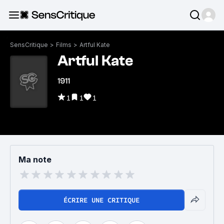
SensCritique
>
Films
>
Artful Kate
Artful Kate
1911
1
1
1
Ma note
ÉCRIRE UNE CRITIQUE